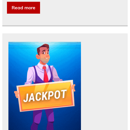
Read more