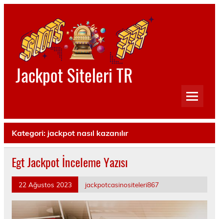
Skip
to
content
Jackpot Siteleri TR
En iyi Jackpot Bahis ve Casino Sitelerini Keşfet
Kategori:
jackpot nasıl kazanılır
Egt Jackpot İnceleme Yazısı
22 Ağustos 2023
jackpotcasinositeleri867