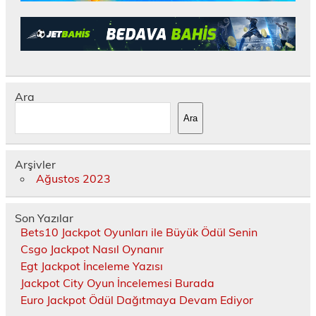
Ara
Ara
Arşivler
Ağustos 2023
Son Yazılar
Bets10 Jackpot Oyunları ile Büyük Ödül Senin
Csgo Jackpot Nasıl Oynanır
Egt Jackpot İnceleme Yazısı
Jackpot City Oyun İncelemesi Burada
Euro Jackpot Ödül Dağıtmaya Devam Ediyor