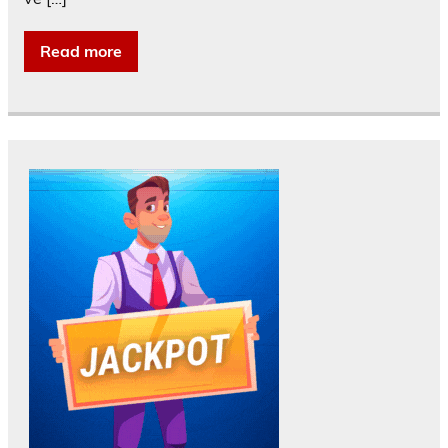
Read more