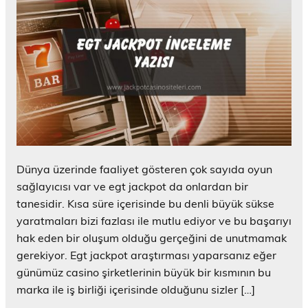
Dünya üzerinde faaliyet gösteren çok sayıda oyun
sağlayıcısı var ve egt jackpot da onlardan bir
tanesidir. Kısa süre içerisinde bu denli büyük sükse
yaratmaları bizi fazlası ile mutlu ediyor ve bu başarıyı
hak eden bir oluşum olduğu gerçeğini de unutmamak
gerekiyor. Egt jackpot araştırması yaparsanız eğer
günümüz casino şirketlerinin büyük bir kısmının bu
marka ile iş birliği içerisinde olduğunu sizler […]