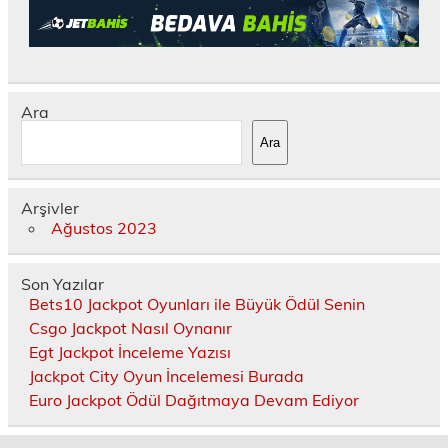
Ara
Ara
Arşivler
Ağustos 2023
Son Yazılar
Bets10 Jackpot Oyunları ile Büyük Ödül Senin
Csgo Jackpot Nasıl Oynanır
Egt Jackpot İnceleme Yazısı
Jackpot City Oyun İncelemesi Burada
Euro Jackpot Ödül Dağıtmaya Devam Ediyor