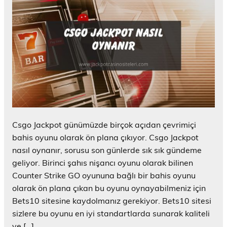
Csgo Jackpot günümüzde birçok açıdan çevrimiçi
bahis oyunu olarak ön plana çıkıyor. Csgo Jackpot
nasıl oynanır, sorusu son günlerde sık sık gündeme
geliyor. Birinci şahıs nişancı oyunu olarak bilinen
Counter Strike GO oyununa bağlı bir bahis oyunu
olarak ön plana çıkan bu oyunu oynayabilmeniz için
Bets10 sitesine kaydolmanız gerekiyor. Bets10 sitesi
sizlere bu oyunu en iyi standartlarda sunarak kaliteli
ve […]