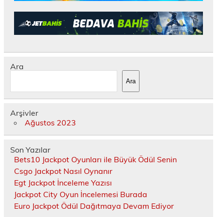
Ara
Ara
Arşivler
Ağustos 2023
Son Yazılar
Bets10 Jackpot Oyunları ile Büyük Ödül Senin
Csgo Jackpot Nasıl Oynanır
Egt Jackpot İnceleme Yazısı
Jackpot City Oyun İncelemesi Burada
Euro Jackpot Ödül Dağıtmaya Devam Ediyor