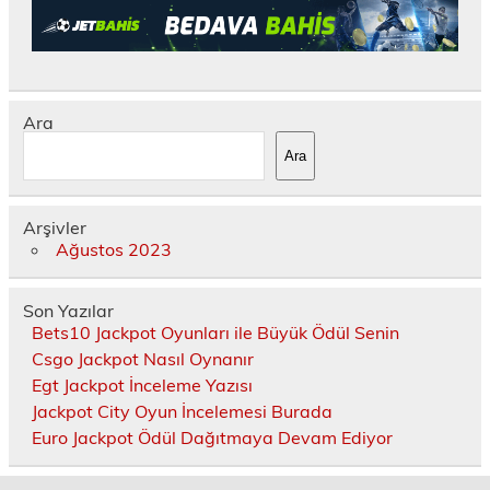
Ara
Ara
Arşivler
Ağustos 2023
Son Yazılar
Bets10 Jackpot Oyunları ile Büyük Ödül Senin
Csgo Jackpot Nasıl Oynanır
Egt Jackpot İnceleme Yazısı
Jackpot City Oyun İncelemesi Burada
Euro Jackpot Ödül Dağıtmaya Devam Ediyor