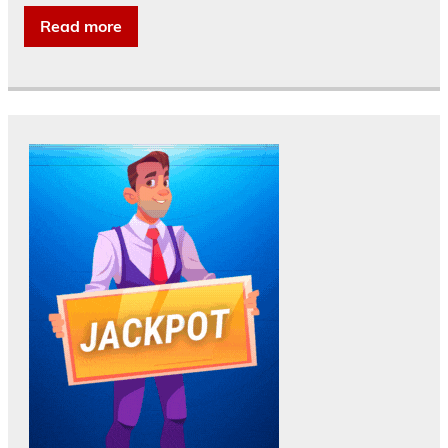
Read more